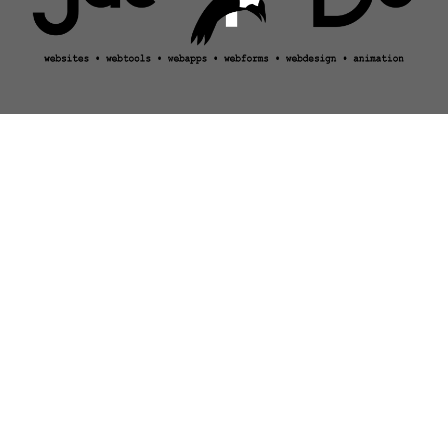
visitors unique: 85550 / returning: 53955
COOKIES OP DEZE WEBSITE
Deze website maakt gebruik van twee soorten cookies:
`sessiecookies` en `permanente cookies`.
Sessiecookies zijn tijdelijke cookies die alleen op uw computer /
apparaat blijven staan totdat u de website verlaat of uw browser
sluit.