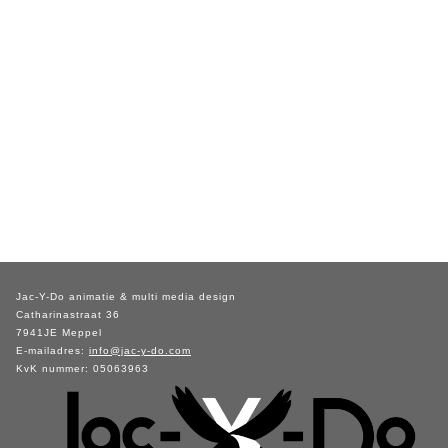
Jac-Y-Do animatie & multi media design
Catharinastraat 36
7941JE Meppel
E-mailadres:
info@jac-y-do.com
KvK nummer: 05063963