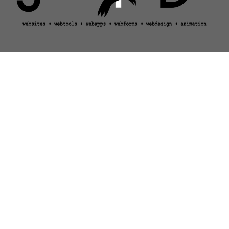
visitors unique: 85367 / returning: 53914
COOKIES OP DEZE WEBSITE
Deze website maakt gebruik van twee soorten cookies:
`sessiecookies` en `permanente cookies`.
Sessiecookies zijn tijdelijke cookies die alleen op uw computer /
apparaat blijven staan totdat u de website verlaat of uw browser
sluit.
Een permanente cookie blijft voor een langere periode, of totdat