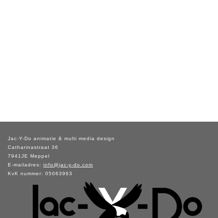
Jac-Y-Do animatie & multi media design
Catharinastraat 36
7941JE Meppel
E-mailadres:
info@jac-y-do.com
KvK nummer: 05063963